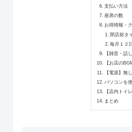
支払い方法
座席の数
お得情報・
閉店前タ
毎月１２
【雑音・話
【お店のBG
【電源】無
パソコンを
【店内トイ
まとめ