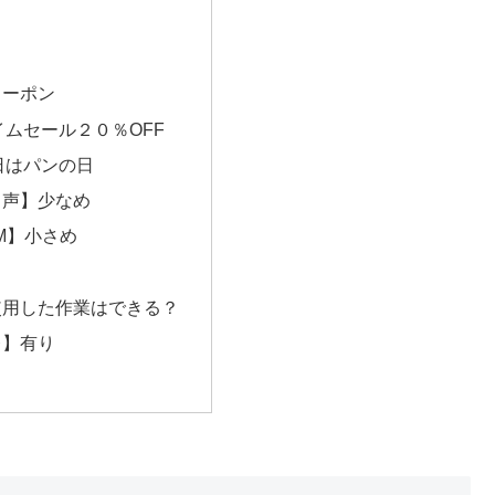
クーポン
イムセール２０％OFF
日はパンの日
し声】少なめ
M】小さめ
し
使用した作業はできる？
レ】有り